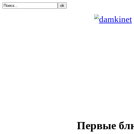
ok
Первые бл