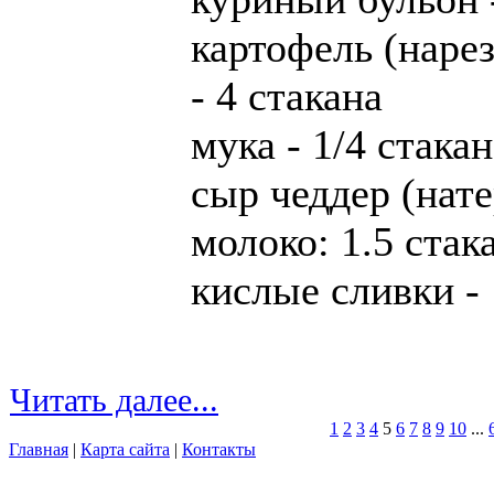
картофель (наре
- 4 стакана
мука - 1/4 стакан
сыр чеддер (нате
молоко: 1.5 стак
кислые сливки - 
Читать далее...
1
2
3
4
5
6
7
8
9
10
...
Главная
|
Карта сайта
|
Контакты