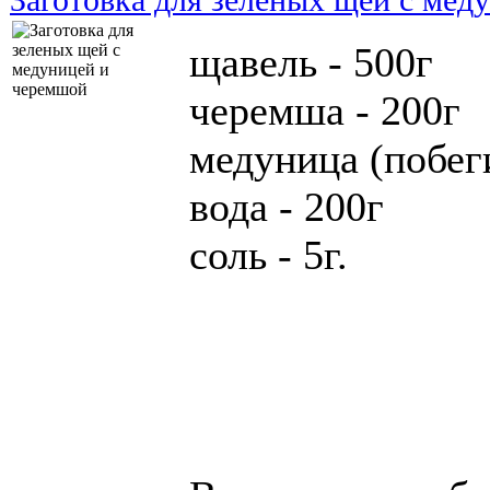
щавель - 500г
черемша - 200г
медуница (побеги
вода - 200г
соль - 5г.