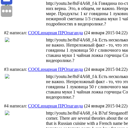
http://youtu.be/8sF4A68_f-k Говядина по
них верна. Это, в общем, не важно. Непр
мире. Продукты: 1 кг говядины 1 луковиц
нежирной сметаны 1/3 стакана муки 1 ча
подробностях в видеоролике.?
#2 написал:
COOLинарная ПРОпаганда
(24 января 2015 04:22)
http://youtu.be/8sF4A68_f-k Есть несколь
не важно. Непреложный факт - то, что э
говядины 1 луковица 50 г сливочного ма
стакана муки 1 чайная ложка горчицы Со
видеоролике.?
#3 написал:
COOLинарная ПРОпаганда
(24 января 2015 04:22)
http://youtu.be/8sF4A68_f-k Есть несколь
не важно. Непреложный факт - то, что э
говядины 1 луковица 50 г сливочного ма
стакана муки 1 чайная ложка горчицы Со
видеоролике.?
#4 написал:
COOLинарная ПРОпаганда
(24 января 2015 04:22)
http://youtu.be/8sF4A68_f-k B?uf Stroganoff T
corner. There are several theories about the ori
that is Russian cuisine with a French name b