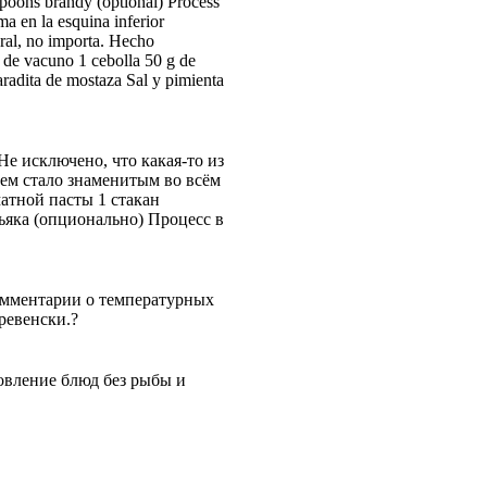
spoons brandy (optional) Process
ma en la esquina inferior
eral, no importa. Hecho
e de vacuno 1 cebolla 50 g de
aradita de mostaza Sal y pimienta
Не исключено, что какая-то из
ием стало знаменитым во всём
атной пасты 1 стакан
ьяка (опционально) Процесс в
омментарии о температурных
ревенски.?
товление блюд без рыбы и