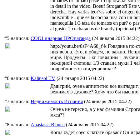
tomatoes or tomato paste 1 cup low-fat sour c
in detail in the video. Boeuf Stroganoff Este 
derecha. Hay varias teor?as sobre el origen d
indiscutible - que es la cocina rusa con un 
mantequilla 1/3 taza de tomates en pur? o pas
al gusto. 2 cucharadas de brandy (opcional) P
#5 написал:
COOLинарная ПРОпаганда
(24 января 2015 04:22)
http://youtu.be/8sF4A68_f-k Говядина по
них верна. Это, в общем, не важно. Непр
мире. Продукты: 1 кг говядины 1 луковиц
нежирной сметаны 1/3 стакана муки 1 ча
подробностях в видеоролике.?
#6 написал:
Kalipsol TV
(24 января 2015 04:22)
Дмитрий, очень аппетитно все выглядит
режимах в духовке? Хочу что бы именно т
#7 написал:
Недвижимость Испания
(24 января 2015 04:22)
Очень интересно, а у нас фамилия Строга
мяса??
#8 написал:
Anastasia Blanca
(24 января 2015 04:22)
Когда будет соус к патате бравас? Он иг