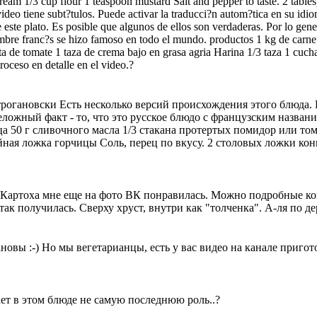
ream 1/3 cup flour 1 teaspoon mustard Salt and pepper to taste. 2 table
video tiene subt?tulos. Puede activar la traducci?n autom?tica en su idio
e este plato. Es posible que algunos de ellos son verdaderas. Por lo gen
nombre franc?s se hizo famoso en todo el mundo. productos 1 kg de carn
ta de tomate 1 taza de crema bajo en grasa agria Harina 1/3 taza 1 cuch
roceso en detalle en el video.?
-строгановски Есть несколько версий происхождения этого блюда. 
еложный факт - то, что это русское блюдо с французским назван
а 50 г сливочного масла 1/3 стакана протертых помидор или том
йная ложка горчицы Соль, перец по вкусу. 2 столовых ложки кон
. Картоха мне еще на фото ВК понравилась. Можно подробные к
ак получилась. Сверху хруст, внутри как "толченка". А-ля по де
новы :-) Но мы вегетарианцы, есть у вас видео на канале приго
рает в этом блюде не самую последнюю роль..?