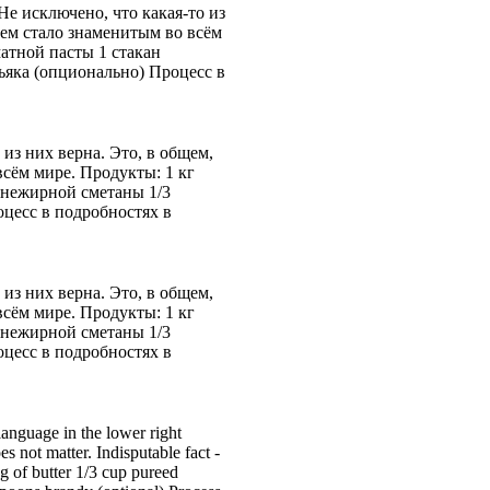
Не исключено, что какая-то из
ием стало знаменитым во всём
атной пасты 1 стакан
ьяка (опционально) Процесс в
 из них верна. Это, в общем,
всём мире. Продукты: 1 кг
н нежирной сметаны 1/3
оцесс в подробностях в
 из них верна. Это, в общем,
всём мире. Продукты: 1 кг
н нежирной сметаны 1/3
оцесс в подробностях в
language in the lower right
es not matter. Indisputable fact -
g of butter 1/3 cup pureed