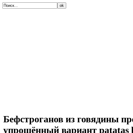
ok
Бефстроганов из говядины про
упрощённый вариант patatas 