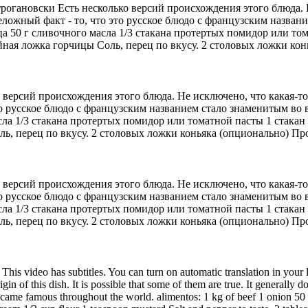
-строгановски Есть несколько версий происхождения этого блюда. 
еложный факт - то, что это русское блюдо с французским назван
а 50 г сливочного масла 1/3 стакана протертых помидор или том
йная ложка горчицы Соль, перец по вкусу. 2 столовых ложки кон
ко версий происхождения этого блюда. Не исключено, что какая-то
то русское блюдо с французским названием стало знаменитым во 
сла 1/3 стакана протертых помидор или томатной пасты 1 стака
ль, перец по вкусу. 2 столовых ложки коньяка (опционально) Пр
ко версий происхождения этого блюда. Не исключено, что какая-то
то русское блюдо с французским названием стало знаменитым во 
сла 1/3 стакана протертых помидор или томатной пасты 1 стака
ль, перец по вкусу. 2 столовых ложки коньяка (опционально) Пр
his video has subtitles. You can turn on automatic translation in your 
gin of this dish. It is possible that some of them are true. It generally do
ecame famous throughout the world. alimentos: 1 kg of beef 1 onion 50 