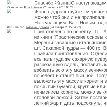
Спасибо Жанна!С наступающим 
#9 написал:
Роза Нагаева
(24 января 2015 04:22)
Жанна ,здравствуйте , меренги 
можно чтоб они и не прилипали 
Наступающим ,Вас ,Новым годом
#10 написал:
Татьяна Громова
(24 января 2015 04:22)
Приготовлено по рецепту П.П. 
из книги "Практические основы 
Меренги заварные (итальянские
шт. Сахарной пудры — 400 гр. В
Правила приготовления. Отдели
всыпать туда же сахарную пудру
разрезанную вдоль, поставить к
взбивать всю эту массу веничком
побелеет и станет пышной. Тогд
выложить эту массу в корнет и в
покрытый бумагой, круглые или 
неимением корнета, можно выкл
столовой ложкой. Затем постави
легкий жар и дать подсохнуть, 