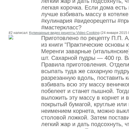
легкий жар и дать подсохнуть, 
легкая корочка. Если дома есть 
лучше взбивать массу в котелке
#кулинария #видеорецепты #пр
#мастеркласс?
#2 написал:
Кулинарные видео рецепты Video Cooking
(24 января 2015 
Приготовлено по рецепту П.П. 
из книги "Практические основы 
Меренги заварные (итальянские
шт. Сахарной пудры — 400 гр. В
Правила приготовления. Отдели
всыпать туда же сахарную пудру
разрезанную вдоль, поставить к
взбивать всю эту массу веничком
побелеет и станет пышной. Тогд
выложить эту массу в корнет и в
покрытый бумагой, круглые или 
неимением корнета, можно выкл
столовой ложкой. Затем постави
легкий жар и дать подсохнуть, 