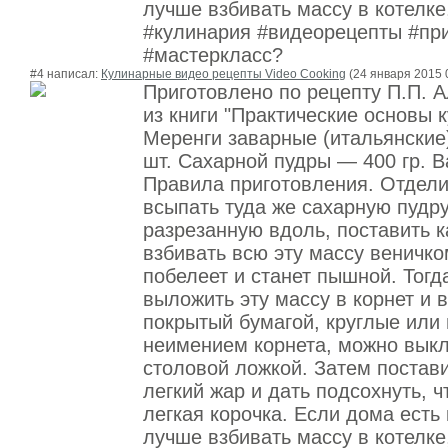
лучше взбивать массу в котелке
#кулинария #видеорецепты #пр
#мастеркласс?
#4 написал:
Кулинарные видео рецепты Video Cooking
(24 января 2015 
Приготовлено по рецепту П.П. 
из книги "Практические основы 
Меренги заварные (итальянские
шт. Сахарной пудры — 400 гр. В
Правила приготовления. Отдели
всыпать туда же сахарную пудру
разрезанную вдоль, поставить к
взбивать всю эту массу веничком
побелеет и станет пышной. Тогд
выложить эту массу в корнет и в
покрытый бумагой, круглые или 
неимением корнета, можно выкл
столовой ложкой. Затем постави
легкий жар и дать подсохнуть, 
легкая корочка. Если дома есть 
лучше взбивать массу в котелке