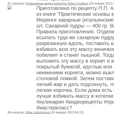
#7 написал:
Кулинарные видео рецепты Video Cooking
(24 января 2015 
Приготовлено по рецепту П.П. 
из книги "Практические основы 
Меренги заварные (итальянские
шт. Сахарной пудры — 400 гр. В
Правила приготовления. Отдели
всыпать туда же сахарную пудру
разрезанную вдоль, поставить к
взбивать всю эту массу веничком
побелеет и станет пышной. Тогд
выложить эту массу в корнет и в
покрытый бумагой, круглые или 
неимением корнета, можно выкл
столовой ложкой. Затем постави
легкий жар и дать подсохнуть, 
легкая корочка. Если дома есть 
лучше взбивать массу в котелке
#кулинария #видеорецепты #пр
#мастеркласс?
#8 написал:
Olga Lubomirova
(24 января 2015 04:22)