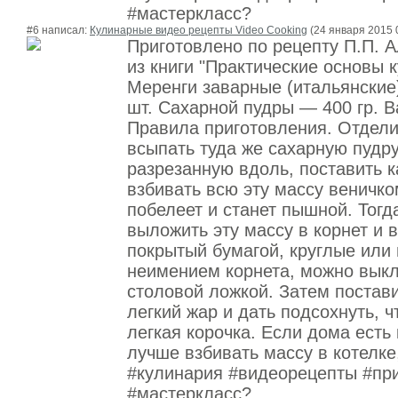
#мастеркласс?
#6 написал:
Кулинарные видео рецепты Video Cooking
(24 января 2015 
Приготовлено по рецепту П.П. 
из книги "Практические основы 
Меренги заварные (итальянские
шт. Сахарной пудры — 400 гр. В
Правила приготовления. Отдели
всыпать туда же сахарную пудру
разрезанную вдоль, поставить к
взбивать всю эту массу веничком
побелеет и станет пышной. Тогд
выложить эту массу в корнет и в
покрытый бумагой, круглые или 
неимением корнета, можно выкл
столовой ложкой. Затем постави
легкий жар и дать подсохнуть, 
легкая корочка. Если дома есть 
лучше взбивать массу в котелке
#кулинария #видеорецепты #пр
#мастеркласс?