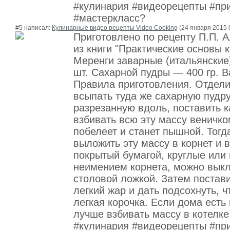
#кулинария #видеорецепты #пр
#мастеркласс?
#5 написал:
Кулинарные видео рецепты Video Cooking
(24 января 2015 
Приготовлено по рецепту П.П. 
из книги "Практические основы 
Меренги заварные (итальянские
шт. Сахарной пудры — 400 гр. В
Правила приготовления. Отдели
всыпать туда же сахарную пудру
разрезанную вдоль, поставить к
взбивать всю эту массу веничком
побелеет и станет пышной. Тогд
выложить эту массу в корнет и в
покрытый бумагой, круглые или 
неимением корнета, можно выкл
столовой ложкой. Затем постави
легкий жар и дать подсохнуть, 
легкая корочка. Если дома есть 
лучше взбивать массу в котелке
#кулинария #видеорецепты #пр