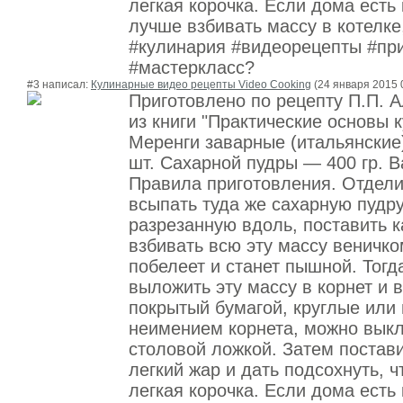
легкая корочка. Если дома есть 
лучше взбивать массу в котелке
#кулинария #видеорецепты #пр
#мастеркласс?
#3 написал:
Кулинарные видео рецепты Video Cooking
(24 января 2015 
Приготовлено по рецепту П.П. 
из книги "Практические основы 
Меренги заварные (итальянские
шт. Сахарной пудры — 400 гр. В
Правила приготовления. Отдели
всыпать туда же сахарную пудру
разрезанную вдоль, поставить к
взбивать всю эту массу веничком
побелеет и станет пышной. Тогд
выложить эту массу в корнет и в
покрытый бумагой, круглые или 
неимением корнета, можно выкл
столовой ложкой. Затем постави
легкий жар и дать подсохнуть, 
легкая корочка. Если дома есть 