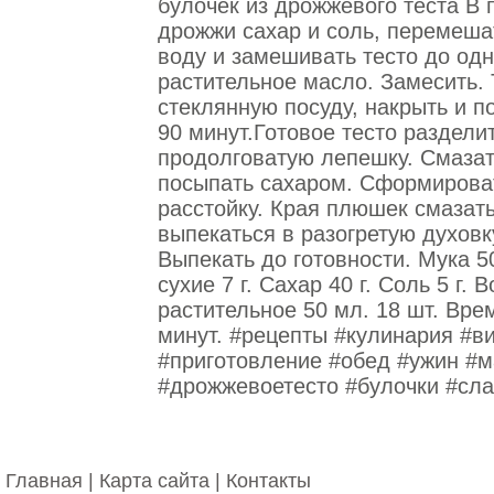
булочек из дрожжевого теста В
дрожжи сахар и соль, перемеша
воду и замешивать тесто до од
растительное масло. Замесить. 
стеклянную посуду, накрыть и п
90 минут.Готовое тесто раздели
продолговатую лепешку. Смаза
посыпать сахаром. Сформироват
расстойку. Края плюшек смазат
выпекаться в разогретую духовк
Выпекать до готовности. Мука 5
сухие 7 г. Сахар 40 г. Соль 5 г.
растительное 50 мл. 18 шт. Вре
минут. #рецепты #кулинария #в
#приготовление #обед #ужин #м
#дрожжевоетесто #булочки #сл
Главная
|
Карта сайта
|
Контакты