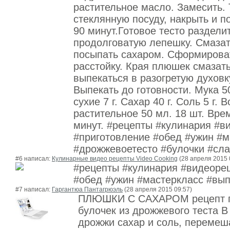
растительное масло. Замесить. 
стеклянную посуду, накрыть и п
90 минут.Готовое тесто раздели
продолговатую лепешку. Смаза
посыпать сахаром. Сформироват
расстойку. Края плюшек смазат
выпекаться в разогретую духовк
Выпекать до готовности. Мука 5
сухие 7 г. Сахар 40 г. Соль 5 г.
растительное 50 мл. 18 шт. Вре
минут. #рецепты #кулинария #в
#приготовление #обед #ужин #м
#дрожжевоетесто #булочки #сл
#6 написал:
Кулинарные видео рецепты Video Cooking
(28 апреля 2015 
#рецепты #кулинария #видеоре
#обед #ужин #мастеркласс #вы
#7 написал:
Гаргантюа Пантагрюэль
(28 апреля 2015 09:57)
ПЛЮШКИ С САХАРОМ рецепт пр
булочек из дрожжевого теста В
дрожжи сахар и соль, перемеш