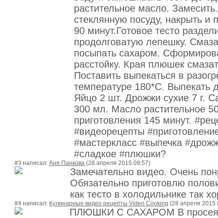
растительное масло. Замесить.
стеклянную посуду, накрыть и 
90 минут.Готовое тесто раздел
продолговатую лепешку. Смаза
посыпать сахаром. Сформирова
расстойку. Края плюшек смаза
Поставить выпекаться в разогр
температуре 180*С. Выпекать до
Яйцо 2 шт. Дрожжи сухие 7 г. Са
300 мл. Масло растительное 50
приготовления 145 минут. #ре
#видеорецепты #приготовлени
#мастеркласс #выпечка #дрожж
#сладкое #плюшки?
#3 написал:
Аня Панкова
(28 апреля 2015 09:57)
Замечательно видео. Очень пон
Обязательно приготовлю полов
как тесто в холодильнике так 
#4 написал:
Кулинарные видео рецепты Video Cooking
(28 апреля 2015 
ПЛЮШКИ С САХАРОМ В просеян