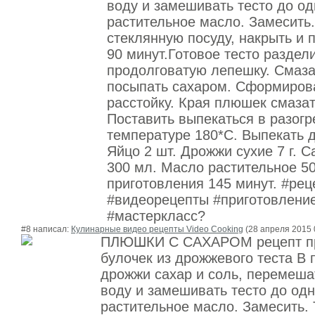
воду и замешивать тесто до о
растительное масло. Замесить.
стеклянную посуду, накрыть и 
90 минут.Готовое тесто раздел
продолговатую лепешку. Смаза
посыпать сахаром. Сформирова
раcстойку. Края плюшек смаза
Поставить выпекаться в разогр
температуре 180*С. Выпекать до
Яйцо 2 шт. Дрожжи сухие 7 г. Са
300 мл. Масло растительное 50
приготовления 145 минут. #ре
#видеорецепты #приготовлени
#мастеркласс?
#8 написал:
Кулинарные видео рецепты Video Cooking
(28 апреля 2015 
ПЛЮШКИ С САХАРОМ рецепт пр
булочек из дрожжевого теста В
дрожжи сахар и соль, перемеша
воду и замешивать тесто до од
растительное масло. Замесить. 