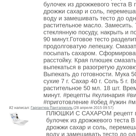
булочек из дрожжевого теста В
дрожжи сахар и соль, перемеша
воду и замешивать тесто до од
растительное масло. Замесить. 
стеклянную посуду, накрыть и п
90 минут.Готовое тесто раздели
продолговатую лепешку. Смаза
посыпать сахаром. Сформироват
раcстойку. Края плюшек смазат
выпекаться в разогретую духовк
Выпекать до готовности. Мука 5
сухие 7 г. Сахар 40 г. Соль 5 г.
растительное 50 мл. 18 шт. Вре
минут. #рецепты #кулинария #в
#приготовление #обед #ужин #м
#2 написал:
Гаргантюа Пантагрюэль
(28 апреля 2015 09:57)
ПЛЮШКИ С САХАРОМ рецепт пр
булочек из дрожжевого теста В
дрожжи сахар и соль, перемеш
воду и замешивать тесто до о