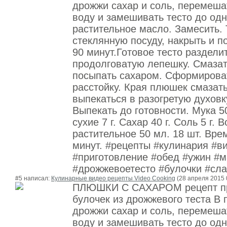
дрожжи сахар и соль, перемеша
воду и замешивать тесто до од
растительное масло. Замесить. 
стеклянную посуду, накрыть и п
90 минут.Готовое тесто раздели
продолговатую лепешку. Смаза
посыпать сахаром. Сформироват
расстойку. Края плюшек смазат
выпекаться в разогретую духовк
Выпекать до готовности. Мука 5
сухие 7 г. Сахар 40 г. Соль 5 г.
растительное 50 мл. 18 шт. Вре
минут. #рецепты #кулинария #в
#приготовление #обед #ужин #м
#дрожжевоетесто #булочки #сл
#5 написал:
Кулинарные видео рецепты Video Cooking
(28 апреля 2015 
ПЛЮШКИ С САХАРОМ рецепт пр
булочек из дрожжевого теста В
дрожжи сахар и соль, перемеша
воду и замешивать тесто до од