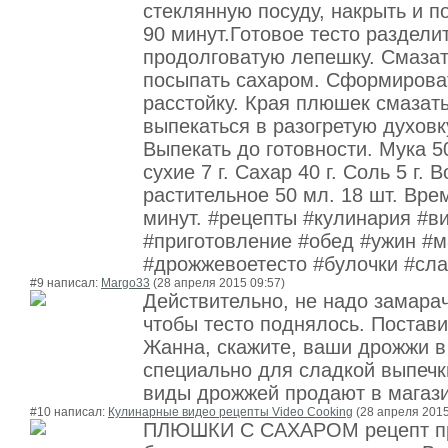
стеклянную посуду, накрыть и п
90 минут.Готовое тесто раздели
продолговатую лепешку. Смаза
посыпать сахаром. Сформироват
расстойку. Края плюшек смазат
выпекаться в разогретую духовк
Выпекать до готовности. Мука 5
сухие 7 г. Сахар 40 г. Соль 5 г.
растительное 50 мл. 18 шт. Вре
минут. #рецепты #кулинария #в
#приготовление #обед #ужин #м
#дрожжевоетесто #булочки #сл
#9 написал:
Margo33
(28 апреля 2015 09:57)
Действительно, не надо замарач
чтобы тесто поднялось. Постави
Жанна, скажите, ваши дрожжи в
специально для сладкой выпечк
виды дрожжей продают в магази
#10 написал:
Кулинарные видео рецепты Video Cooking
(28 апреля 2015
ПЛЮШКИ С САХАРОМ рецепт пр