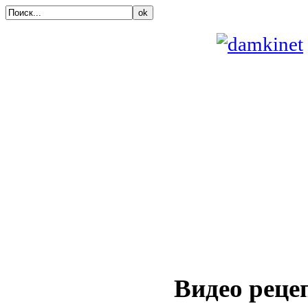
ok
Видео реце