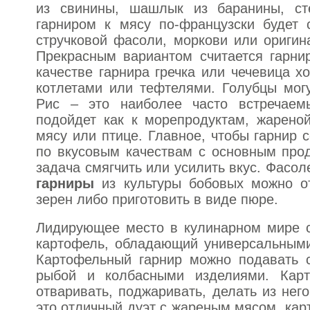
из свинины, шашлык из баранины, сте
гарниром к мясу по-французски будет 
стручковой фасоли, моркови или оригин
Прекрасным вариантом считается гарни
качестве гарнира гречка или чечевица х
котлетами или тефтелями. Голубцы могу
Рис – это наиболее часто встречаем
подойдет как к морепродуктам, жареной
мясу или птице. Главное, чтобы гарнир 
по вкусовым качествам с основным прод
задача смягчить или усилить вкус. Фасол
гарниры
из культуры бобовых можно о
зерен либо приготовить в виде пюре.
Лидирующее место в кулинарном мире с
картофель, обладающий универсальными
Картофельный гарнир можно подавать с
рыбой и колбасными изделиями. Карт
отваривать, поджаривать, делать из нег
это отличный дуэт с жареным мясом, ка