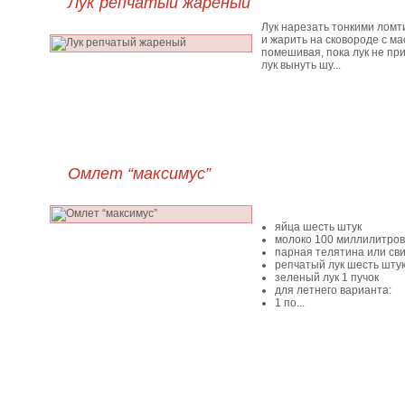
Лук репчатый жареный
Лук нарезать тонкими ломт
и жарить на сковороде с ма
помешивая, пока лук не пр
лук вынуть шу...
Омлет “максимус”
яйца шесть штук
молоко 100 миллилитров
парная телятина или св
репчатый лук шесть шту
зеленый лук 1 пучок
для летнего варианта:
1 по...