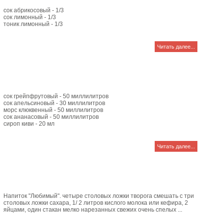
сок абрикосовый - 1/3
сок лимонный - 1/3
тоник лимонный - 1/3
Читать далее...
сок грейпфрутовый - 50 миллилитров
сок апельсиновый - 30 миллилитров
морс клюквенный - 50 миллилитров
сок ананасовый - 50 миллилитров
сироп киви - 20 мл
Читать далее...
Напиток "Любимый". четыре столовых ложки творога смешать с три
столовых ложки сахара, 1/ 2 литров кислого молока или кефира, 2
яйцами, один стакан мелко нарезанных свежих очень спелых ...