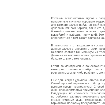
Коктейли всевозможных вкусов и расц
неизменные спутники хорошего отдыха
для каждого случая найдется свой сос
довольны как сам бармен, так и его 
близкой компании всего лишь на отде
коктейлей
и выбрать наилучший. Это в
определиться с тем, какого эффекта хоч
В зависимости от входящих в состав 
данном случае становится этаким проз
коктейли состоят как минимум из тре
Длинные же коктейли ориентированы н
безалкогольного компонента.
Стоит заблаговременно побеспокоить
категории холодных потребуют достато
вскипятить состав, либо разбавить его 
Еще один секрет удачного напитка зак
Самый простой вариант – это билд. Н
нужного уровня температуры. Способ 
лишь необходимостью применения бле
Следующей по сложности технологие
потребуется заранее подготовить вс
стакан кубиками льда, обязательно
вариантом, поскольку предполагает н