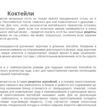
Коктейли
ветки желанные гости не только любого праздничного стола, но и
. Расслабиться после тяжелого дня или повеселиться с друзьями –
тав. Для того, чтобы результатом коктейльного творчества остались
дегустаторы - даже если эти почетные звания примеряются в очень
льного взятый вечер – придется изучить хотя бы некоторые
рецепты
овсе не так сложно, как может показаться, особенно если заранее
ется достичь.
ингредиентов различают короткие и длинные коктейли. Название в
рачным намеком на планируемую длительность вечера, ведь короткие
х видов алкоголя и предполагают скорый финал в виде опьянения.
а менее крепкие составы с обязательным включением хотя бы одного
ся и о температурном режиме для будущих напитков. Коктейли из
чного количества льда, а вот для приготовления горячих необходимо
порцией горячей воды.
лючается не в самих
рецептах коктейлей
, а в технике приготовления.
ужно смешать все компоненты в бокале и довести его содержимое до
под названием бленд отличается от предыдущего, пожалуй, только
ндера для измельчения льда и перемешивания в однородную массу.
й приготовления коктейлей называют шейк. Для ее реализации
е компоненты, а непосредственно перед приготовлением охладить
 сливая подтаявшую жидкость. Стир считается самым хлопотным
аличие специальной посуды и особых навыков. Берется смесительный