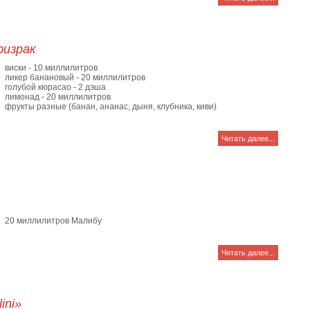
ризрак
виски - 10 миллилитров
ликер банановый - 20 миллилитров
голубой кюрасао - 2 дэша
лимонад - 20 миллилитров
фрукты разные (банан, ананас, дыня, клубника, киви)
Читать далее...
20 миллилитров Малибу
Читать далее...
ini»