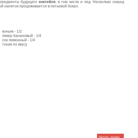
ингредиенты будущего
коктейля
, в том числе и лед. Несколько секунд
ый напиток процеживается в питьевой бокал.
коньяк - 1/2
ликер банановый - 1/4
сок лимонный - 1/4
тоник по вкусу
Читать далее...