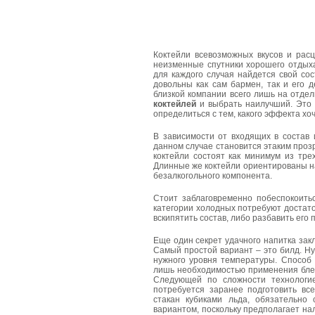
Коктейли всевозможных вкусов и расц
неизменные спутники хорошего отдыха
для каждого случая найдется свой сос
довольны как сам бармен, так и его 
близкой компании всего лишь на отде
коктейлей
и выбрать наилучший. Это в
определиться с тем, какого эффекта хоч
В зависимости от входящих в состав 
данном случае становится этаким проз
коктейли состоят как минимум из тре
Длинные же коктейли ориентированы н
безалкогольного компонента.
Стоит заблаговременно побеспокоить
категории холодных потребуют достато
вскипятить состав, либо разбавить его 
Еще один секрет удачного напитка зак
Самый простой вариант – это билд. Н
нужного уровня температуры. Способ 
лишь необходимостью применения бле
Следующей по сложности технологие
потребуется заранее подготовить вс
стакан кубиками льда, обязательно
вариантом, поскольку предполагает н