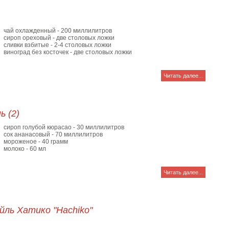
чай охлажденный - 200 миллилитров
сироп ореховый - две столовых ложки
сливки взбитые - 2-4 столовых ложки
виноград без косточек - две столовых ложки
Читать далее...
ь (2)
сироп голубой кюрасао - 30 миллилитров
сок ананасовый - 70 миллилитров
мороженое - 40 грамм
молоко - 60 мл
Читать далее...
йль Хатико "Hachiko"