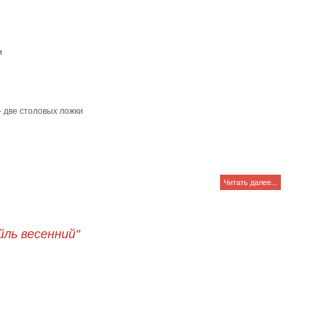
м
 две столовых ложки
Читать далее...
йль весенний"