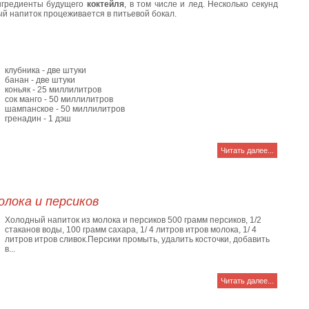
ингредиенты будущего
коктейля
, в том числе и лед. Несколько секунд
ый напиток процеживается в питьевой бокал.
клубника - две штуки
банан - две штуки
коньяк - 25 миллилитров
сок манго - 50 миллилитров
шампанское - 50 миллилитров
гренадин - 1 дэш
Читать далее...
олока и персиков
Холодный напиток из молока и персиков 500 грамм персиков, 1/2
стаканов воды, 100 грамм сахара, 1/ 4 литров итров молока, 1/ 4
литров итров сливок.Персики промыть, удалить косточки, добавить
в...
Читать далее...