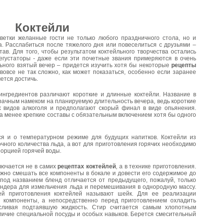
Коктейли
ветки желанные гости не только любого праздничного стола, но и
. Расслабиться после тяжелого дня или повеселиться с друзьями –
тав. Для того, чтобы результатом коктейльного творчества остались
дегустаторы - даже если эти почетные звания примеряются в очень
льного взятый вечер – придется изучить хотя бы некоторые
рецепты
овсе не так сложно, как может показаться, особенно если заранее
ется достичь.
ингредиентов различают короткие и длинные коктейли. Название в
рачным намеком на планируемую длительность вечера, ведь короткие
х видов алкоголя и предполагают скорый финал в виде опьянения.
а менее крепкие составы с обязательным включением хотя бы одного
ся и о температурном режиме для будущих напитков. Коктейли из
чного количества льда, а вот для приготовления горячих необходимо
порцией горячей воды.
лючается не в самих
рецептах коктейлей
, а в технике приготовления.
ужно смешать все компоненты в бокале и довести его содержимое до
под названием бленд отличается от предыдущего, пожалуй, только
ндера для измельчения льда и перемешивания в однородную массу.
й приготовления коктейлей называют шейк. Для ее реализации
е компоненты, а непосредственно перед приготовлением охладить
 сливая подтаявшую жидкость. Стир считается самым хлопотным
аличие специальной посуды и особых навыков. Берется смесительный