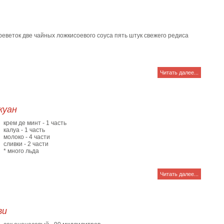
веток две чайных ложкисоевого соуса пять штук свежего редиса
Читать далее...
жуан
крем де минт - 1 часть
калуа - 1 часть
молоко - 4 части
сливки - 2 части
* много льда
Читать далее...
ви