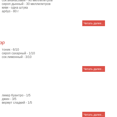
сок ананасовый - 90 миллилитров
сироп дынный - 30 миллилитров
киви - одна штука
арбуз - 80 г
Читать далее...
эр
тоник - 6/10
сироп сахарный - 1/10
сок лимонный - 3/10
Читать далее...
ликер Куантро - 1/5
джин - 3/5
вермут сладкий - 1/5
Читать далее...