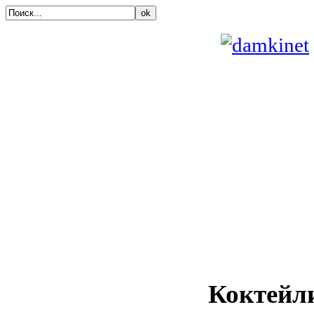
ok
Коктейл