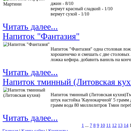
джин - 8/10
вермут красный сладкий - 1/10
вермут сухой - 1/10
Читать далее...
Напиток "Фантазия"
Напиток "Фантазия" одна столовая лож
хорошенечко и смешать с две столовых 
ложка кефира. добавить ваниль на конч
Читать далее...
Напиток тминный (Литовская кух
Напиток тминный (Литовская кухня)Тми
штук настойка 'Каунокарчной' 5 грамм 
грамм вода 80 миллилитров Тмин переб
Читать далее...
1
...
7
8
9
10
11
12
13
14
Главная
|
Карта сайта
|
Контакты