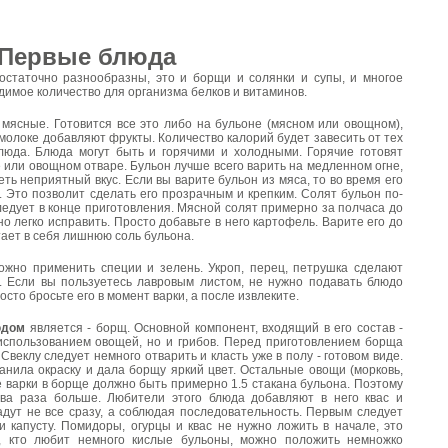
Первые блюда
остаточно разнообразны, это и борщи и солянки и супы, и многое
одимое количество для организма белков и витаминов.
мясные. Готовится все это либо на бульоне (мясном или овощном),
молоке добавляют фрукты. Количество калорий будет завесить от тех
блюда. Блюда могут быть и горячими и холодными. Горячие готовят
е или овощном отваре. Бульон лучше всего варить на медленном огне,
ть неприятный вкус. Если вы варите бульон из мяса, то во время его
. Это позволит сделать его прозрачным и крепким. Солят бульон по-
ледует в конце приготовления. Мясной солят примерно за полчаса до
 легко исправить. Просто добавьте в него картофель. Варите его до
итает в себя лишнюю соль бульона.
ожно применить специи и зелень. Укроп, перец, петрушка сделают
. Если вы пользуетесь лавровым листом, не нужно подавать блюдо
осто бросьте его в момент варки, а после извлеките.
юдом
является - борщ. Основной компонент, входящий в его состав -
 использованием овощей, но и грибов. Перед приготовлением борща
веклу следует немного отварить и класть уже в полу - готовом виде.
анила окраску и дала борщу яркий цвет. Остальные овощи (морковь,
це варки в борще должно быть примерно 1.5 стакана бульона. Поэтому
ва раза больше. Любители этого блюда добавляют в него квас и
адут не все сразу, а соблюдая последовательность. Первым следует
и капусту. Помидоры, огурцы и квас не нужно ложить в начале, это
, кто любит немного кислые бульоны, можно положить немножко