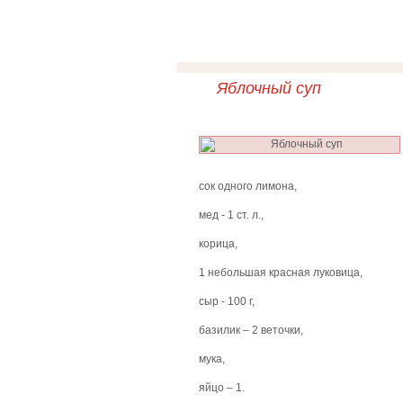
Яблочный суп
сок одного лимона,
мед - 1 ст. л.,
корица,
1 небольшая красная луковица,
сыр - 100 г,
базилик – 2 веточки,
мука,
яйцо – 1.