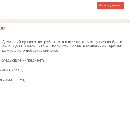
Читать далее...
ов
Домашний суп из этих грибов - это вовсе не то, что супчик из банки
либо сухая смесь. Чтобы получить более насыщенный аромат,
можно в него добавить сиитаке.
я следующие ингредиенты:
ами, - 450 г,
ьками – 115 г,