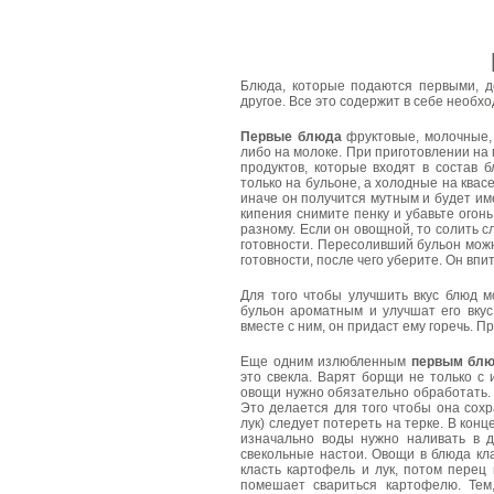
Блюда, которые подаются первыми, д
другое. Все это содержит в себе необх
Первые блюда
фруктовые, молочные, 
либо на молоке. При приготовлении на 
продуктов, которые входят в состав 
только на бульоне, а холодные на квас
иначе он получится мутным и будет име
кипения снимите пенку и убавьте огонь
разному. Если он овощной, то солить с
готовности. Пересоливший бульон можно
готовности, после чего уберите. Он вп
Для того чтобы улучшить вкус блюд м
бульон ароматным и улучшат его вкус
вместе с ним, он придаст ему горечь. Пр
Еще одним излюбленным
первым бл
это свекла. Варят борщи не только с
овощи нужно обязательно обработать. С
Это делается для того чтобы она сохр
лук) следует потереть на терке. В кон
изначально воды нужно наливать в д
свекольные настои. Овощи в блюда кл
класть картофель и лук, потом перец 
помешает свариться картофелю. Тем