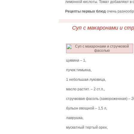
лимонной кислоты. Томат добавляют в с
Рецепты первых блюд
очень разнообра
Суп с макаронами и ст
цуккини – 1,
пучок тимьяна,
1 небольшая луковица,
масло растит. – 2 ст.л.,
стручковая фасоль (замороженная) – 20
бульон овощной – 1,5 л,
лаврушка,
мускатный тертый орех,