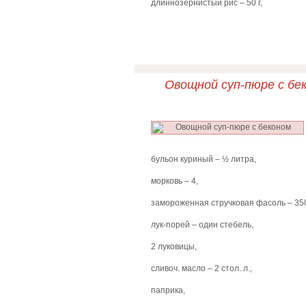
длиннозернистый рис – 50 г,
Овощной суп-пюре с бе
бульон куриный – ½ литра,
морковь – 4,
замороженная стручковая фасоль – 350
лук-порей – один стебель,
2 луковицы,
сливоч. масло – 2 стол. л.,
паприка,