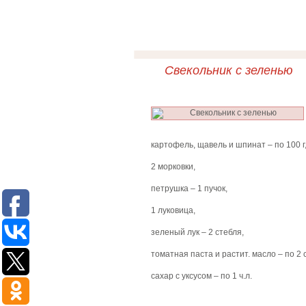
Свекольник с зеленью
картофель, щавель и шпинат – по 100 г
2 морковки,
петрушка – 1 пучок,
1 луковица,
зеленый лук – 2 стебля,
томатная паста и растит. масло – по 2 с
сахар с уксусом – по 1 ч.л.