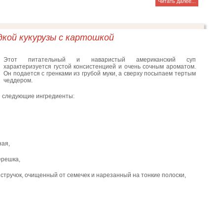
Читать далее...
дкой кукурузы с картошкой
Этот питательный и наваристый американский суп
характеризуется густой консистенцией и очень сочным ароматом.
Он подается с гренками из грубой муки, а сверху посыпаем тертым
чеддером.
я следующие ингредиенты:
ная,
ерешка,
стручок, очищенный от семечек и нарезанный на тонкие полоски,